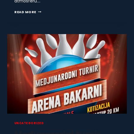
atmosferu….
GRADSKA
READ MORE
LIGA
2024
UNCATEGORIZED