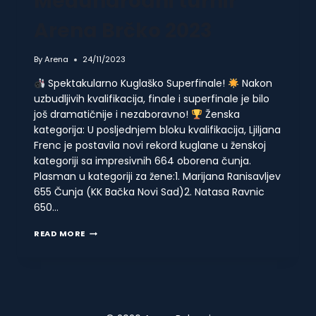
Međunarodni turnir
Arena Brčko 2023
By
Arena
24/11/2023
Spektakularno Kuglaško Superfinale!
Nakon
uzbudljivih kvalifikacija, finale i superfinale je bilo
još dramatičnije i nezaboravno!
Ženska
kategorija: U posljednjem bloku kvalifikacija, Ljiljana
Frenc je postavila novi rekord kuglane u ženskoj
kategoriji sa impresivnih 664 oborena čunja.
Plasman u kategoriji za žene:1. Marijana Ranisavljev
655 Čunja (KK Bačka Novi Sad)2. Natasa Ravnic
650…
MEĐUNARODNI
READ MORE
TURNIR
ARENA
BRČKO
2023