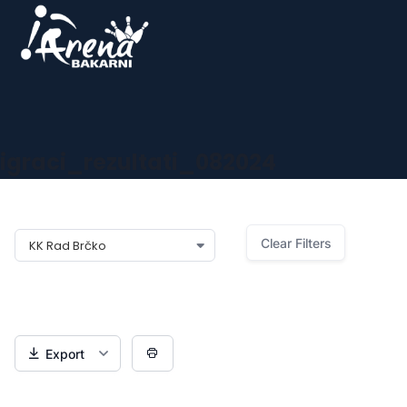
igraci_rezultati_082024
Klub:
Clear Filters
KK Rad Brčko
Export