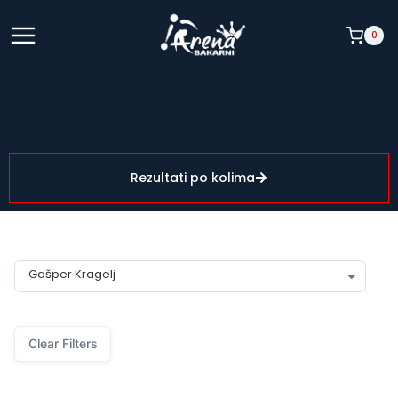
0
Rezultati po kolima
igrac:
Gašper Kragelj
Clear Filters