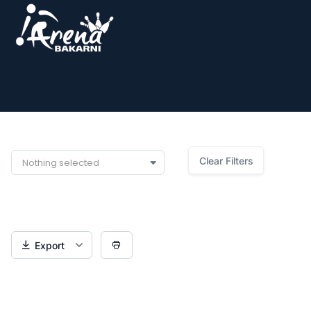
igrac:
Clear Filters
Nothing selected
Export